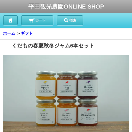
平田観光農園ONLINE SHOP
カート
検索
ホーム
＞
ギフト
くだもの春夏秋冬ジャム6本セット